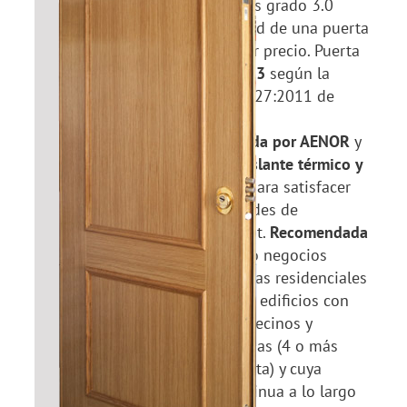
Puertas Acorazadas grado 3.0
basico, la seguridad de una puerta
acorazada al mejor precio. Puerta
acorazada
GRADO 3
según la
norma UNE-EN 1627:2011 de
resistencia a la
efracción
certificada por AENOR
y
que cuenta con
aislante térmico y
acústico
de serie para satisfacer
nuestras necesidades de
seguridad y confort.
Recomendada
para:
Viviendas y/o negocios
localizados en zonas residenciales
de clase media, en edificios con
alta densidad de vecinos y
trasiego de personas (4 o más
viviendas por planta) y cuya
ocupación es continua a lo largo