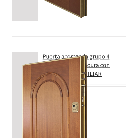
Puerta acorazada grupo 4
Modelo 415 cerradura con
PROTECTOR FAMILIAR
5 llaves.
Detalles