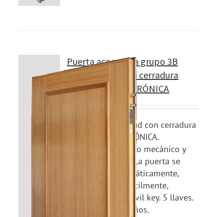
Puerta acorazada grupo 3B
Modelo 360B con cerradura
CILINDRO ELECTRÓNICA
Puerta de seguridad con cerradura
CILINDRO ELECTRÓNICA.
Uso indistinto mecánico y
electrónico. La puerta se
cierra automáticamente,
programa facilmente,
opcional movil key. 5 llaves.
Garantía 2 años.