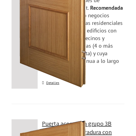
nuestras necesidades de
seguridad y confort.
Recomendada
para:
Viviendas y/o negocios
localizados en zonas residenciales
de clase media, en edificios con
alta densidad de vecinos y
trasiego de personas (4 o más
viviendas por planta) y cuya
ocupación es continua a lo largo
del día y del año.
Detalles
Puerta acorazada grupo 3B
Modelo 315B cerradura con