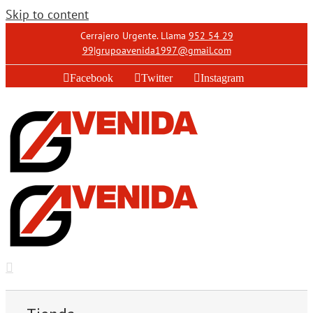
Skip to content
Cerrajero Urgente. Llama
952 54 29
99
|
grupoavenida1997@gmail.com
Facebook
Twitter
Instagram