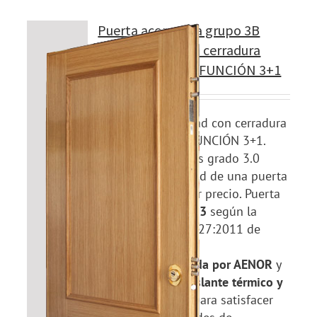
Puerta acorazada grupo 3B
Modelo 320B con cerradura
CILINDRO MULTIFUNCIÓN 3+1
Puerta de seguridad con cerradura
CILINDRO MULTIFUNCIÓN 3+1.
Puertas Acorazadas grado 3.0
basico, la seguridad de una puerta
acorazada al mejor precio. Puerta
acorazada
GRADO 3
según la
norma UNE-EN 1627:2011 de
resistencia a la
efracción
certificada por AENOR
y
que cuenta con
aislante térmico y
acústico
de serie para satisfacer