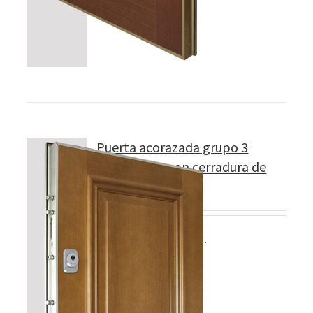
Puerta acorazada grupo 3
Modelo 300 con cerradura de
CILINDRO
5 llaves incopiables.
Detalles