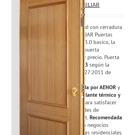
PROTECTOR FAMILIAR
Puerta de seguridad con cerradura
PROTECTOR FAMILIAR Puertas
Acorazadas grado 3.0 basico, la
seguridad de una puerta
acorazada al mejor precio. Puerta
acorazada
GRADO 3
según la
norma UNE-EN 1627:2011 de
resistencia a la
efracción
certificada por AENOR
y
que cuenta con
aislante térmico y
acústico
de serie para satisfacer
nuestras necesidades de
seguridad y confort.
Recomendada
para:
Viviendas y/o negocios
localizados en zonas residenciales