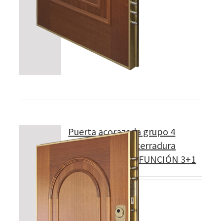
Puerta acorazada grupo 4
Modelo 420 con cerradura
CILINDRO MULTIFUNCIÓN 3+1
5 llaves.
Detalles