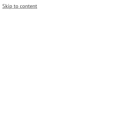
Skip to content
Cerrajero Urgente. Llama
952 54 29 99
|
grupoavenida1997@gmail