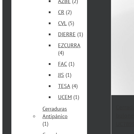
AZBE
(2)
CR
(2)
CVL
(5)
DIERRE
(1)
EZCURRA
(4)
FAC
(1)
JIS
(1)
TESA
(4)
UCEM
(1)
Cerrad
Cerraduras
bulone
Antipánico
UC789
(1)