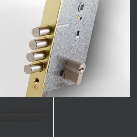
ura UCEM mod con
s UC7614, UC7615,
9