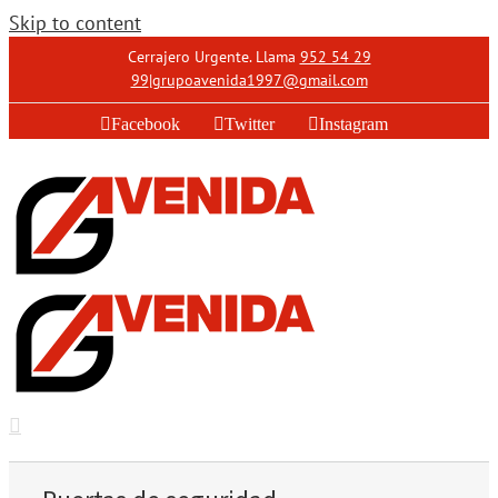
Skip to content
Cerrajero Urgente. Llama
952 54 29
99
|
grupoavenida1997@gmail.com
Facebook
Twitter
Instagram