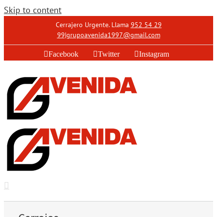
Skip to content
Cerrajero Urgente. Llama
952 54 29
99
|
grupoavenida1997@gmail.com
Facebook
Twitter
Instagram