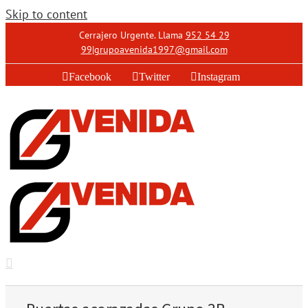
Skip to content
Cerrajero Urgente. Llama
952 54 29
99
|
grupoavenida1997@gmail.com
Facebook
Twitter
Instagram