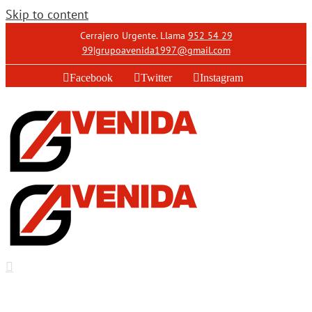
Skip to content
Cerrajero Urgente. Llama
952 54 29
99
|
grupoavenida1997@gmail.com
Facebook
Twitter
Instagram