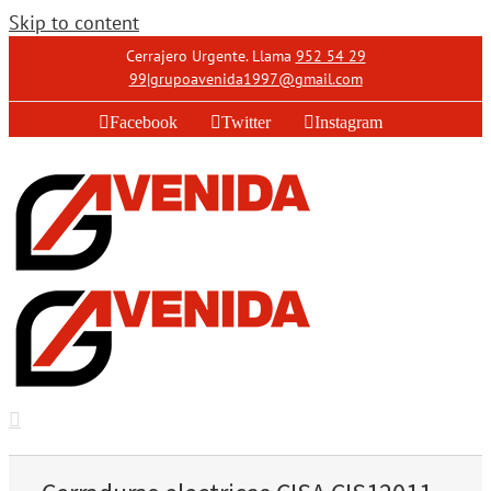
Skip to content
Cerrajero Urgente. Llama
952 54 29
99
|
grupoavenida1997@gmail.com
Facebook
Twitter
Instagram