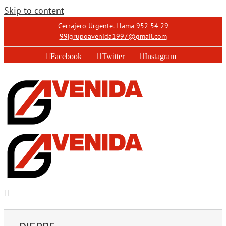
Skip to content
Cerrajero Urgente. Llama
952 54 29
99
|
grupoavenida1997@gmail.com
Facebook
Twitter
Instagram