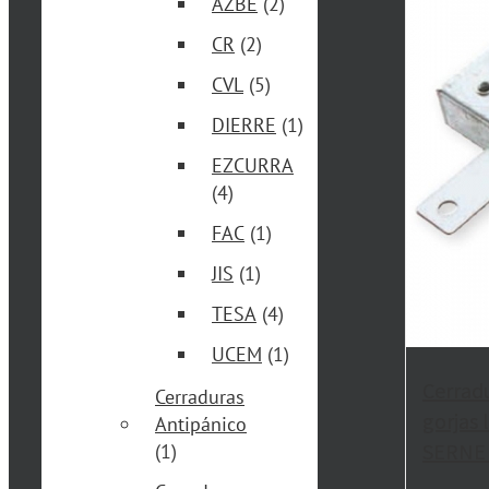
AZBE
(2)
CR
(2)
CVL
(5)
DIERRE
(1)
EZCURRA
(4)
FAC
(1)
JIS
(1)
TESA
(4)
UCEM
(1)
Cerrad
Cerraduras
gorjas
Antipánico
SERNE
(1)