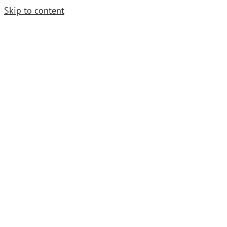
Skip to content
Cerrajero Urgente. Llama
952 54 29 99
|
grupoavenida1997@gmail