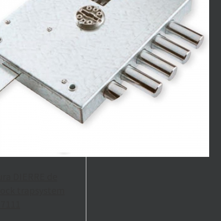
ura DIERRE de
 lock trapsystem
 7111