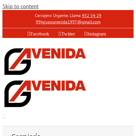
Skip to content
Cerrajero Urgente. Llama
952 54 29
99
|
grupoavenida1997@gmail.com
Facebook
Twitter
Instagram