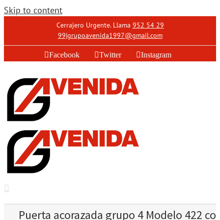
Skip to content
Cerrajero Urgente. Llama
952 54 29
99
|
grupoavenida1997@gmail.com
Facebook
Twitter
Instagram
Puerta acorazada grupo 4 Modelo 422 co