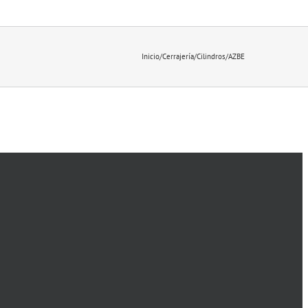
Inicio
/
Cerrajería
/
Cilindros
/
AZBE