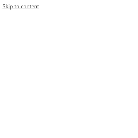
Skip to content
Cerrajero Urgente. Llama
952 54 29 99
|
grupoavenida1997@gmail