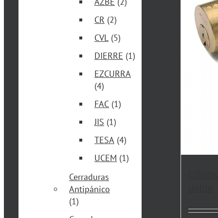
AZBE
(2)
CR
(2)
CVL
(5)
DIERRE
(1)
EZCURRA
(4)
FAC
(1)
JIS
(1)
TESA
(4)
UCEM
(1)
Cilind
Cerraduras
doble
Antipánico
(1)