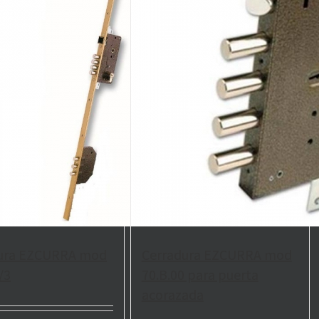
ura EZCURRA mod
Cerradura EZCURRA mod
/3
70.B.00 para puerta
acorazada