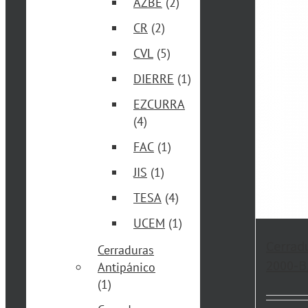
AZBE
(2)
CR
(2)
CVL
(5)
DIERRE
(1)
EZCURRA
(4)
FAC
(1)
JIS
(1)
TESA
(4)
UCEM
(1)
Cerrad
Cerraduras
2000-B
Antipánico
(1)