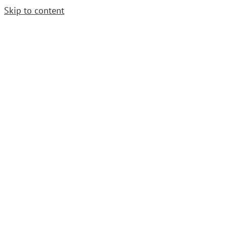
Skip to content
Cerrajero Urgente. Llama
952 54 29 99
|
grupoavenida1997@gmail