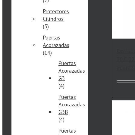
(2)
Protectores
Cilindros
(5)
Puertas
Acorazadas
Cerrad
(14)
70.C.00
Puertas
acoraz
Acorazadas
G3
(4)
Puertas
Acorazadas
G3B
(4)
Puertas