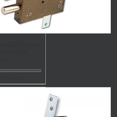
ura EZCURRA mod
 para puerta
ada
Detalles