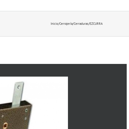
Inicio
/
Cerrajería
/
Cerraduras
/
EZCURRA