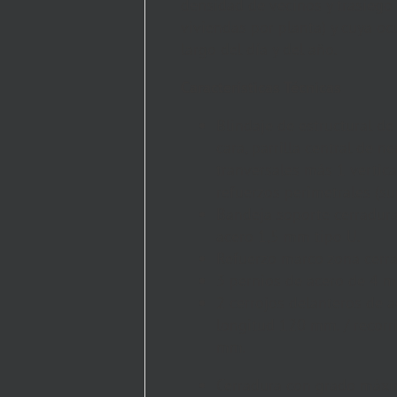
densidad de vecinos y trasiego
viviendas por planta) y cuya oc
largo del día y del año.
Características Técnicas
Blindaje de estructural d
cara, parrilla central de n
tranversales más 1 vertica
refuerzos perimetrales (sup
Bandeja soporte cerradura
acero 1,5 mm tipo U.
Refuerzo marco zona cerr
3 pernios de acero de 4 
2 cerrojos delanteros de 
longitud 120 mm. / recorr
mm.
Cerradura con grado máxi