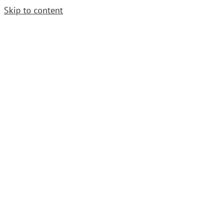
Skip to content
Cerrajero Urgente. Llama
952 54 29 99
|
grupoavenida1997@gmail