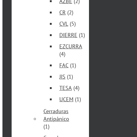
AZBE
(2)
CR
(2)
CVL
(5)
DIERRE
(1)
EZCURRA
(4)
FAC
(1)
JIS
(1)
TESA
(4)
UCEM
(1)
Cerraduras
Antipánico
(1)