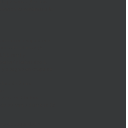
 de personas (4 o más
upación es continua a lo
e acero con chapa doble
ervios de refuerzo (5
l 1,5 mm) y
erior/inferior) tipo L.
 y bisagras en chapa de
adura de 2 mm.
mm.
acero con 3 bulones:
ido 30 mm. / diámetro 18
mo de seguridad y