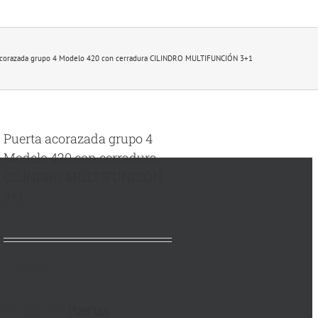
acorazada grupo 4 Modelo 420 con cerradura CILINDRO MULTIFUNCIÓN 3+1
Puerta acorazada grupo 4
Modelo 420 con cerradura
CILINDRO MULTIFUNCIÓN
3+1
5 llaves.
Categorías:
Puertas