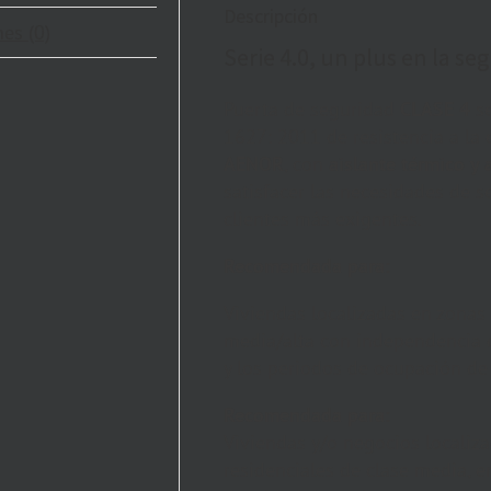
Descripción
es (0)
Serie 4.0, un plus en la se
Puerta de seguridad
CLASE 4
s
1627: 2011 de resistencia a la
AENOR
, con
aislante térmico y 
satisfacer las necesidades de s
clientes más exigentes.
Recomendada para:
Viviendas localizadas en zonas 
media/alta con independencia 
y los periodos de ocupación de
Recomendada para:
Viviendas y/o negocios localiz
residenciales de clase media, en