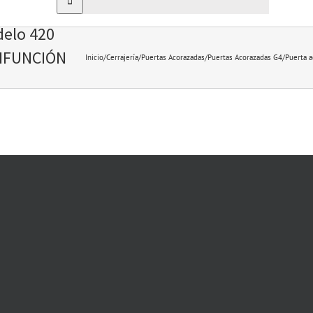
delo 420
TIFUNCIÓN
Inicio
/
Cerrajería
/
Puertas Acorazadas
/
Puertas Acorazadas G4
/
Puerta 