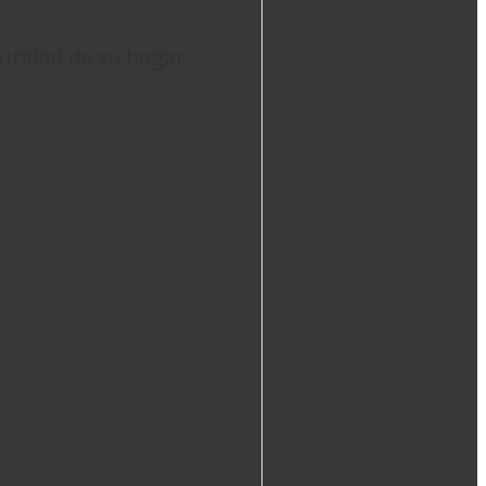
guridad de su hogar.
egún norma UNE-EN
 efracción
certificada por
acústico de serie
para
eguridad y confort de los
residenciales clase
de la densidad de vecinos
 las mismas.
ados en zonas
 edificios con alta