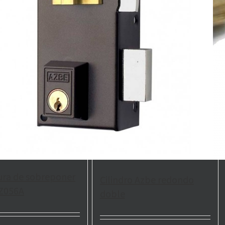
ura de sobreponer
Cilindro Azbe redondo
Z056A
doble