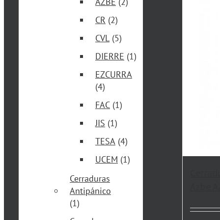
AZBE
(2)
CR
(2)
CVL
(5)
DIERRE
(1)
EZCURRA
(4)
FAC
(1)
JIS
(1)
TESA
(4)
UCEM
(1)
Cerrad
Cerraduras
Azbe A
Antipánico
(1)