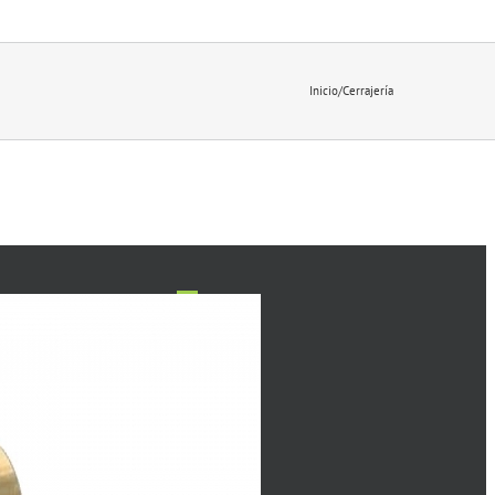
Inicio
/
Cerrajería
Anterior
1
2
3
4
5
6