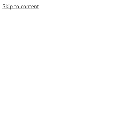
Skip to content
Cerrajero Urgente. Llama
952 54 29 99
|
grupoavenida1997@gmail