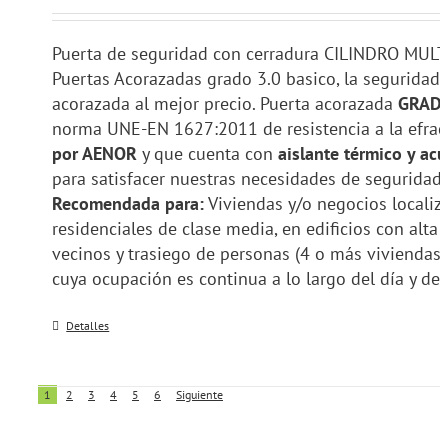
Puerta de seguridad con cerradura CILINDRO MUL
Puertas Acorazadas grado 3.0 basico, la seguridad
acorazada al mejor precio. Puerta acorazada
GRAD
norma UNE-EN 1627:2011 de resistencia a la efra
por AENOR
y que cuenta con
aislante térmico y acú
para satisfacer nuestras necesidades de seguridad 
Recomendada para:
Viviendas y/o negocios localiz
residenciales de clase media, en edificios con alta
vecinos y trasiego de personas (4 o más viviendas 
cuya ocupación es continua a lo largo del día y del
Detalles
1
2
3
4
5
6
Siguiente