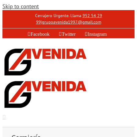
Skip to content
Cerrajero Urgente. Llama
952 54 29
99
|
grupoavenida1997@gmail.com
Facebook
Twitter
Instagram