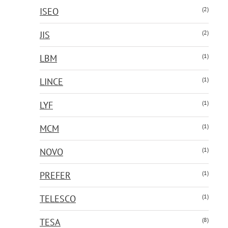
(2)
ISEO
(2)
JIS
(1)
LBM
(1)
LINCE
(1)
LYF
(1)
MCM
(1)
NOVO
(1)
PREFER
(1)
TELESCO
(8)
TESA