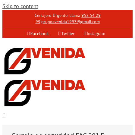
Skip to content
Cerrajero Urgente. Llama
952 54 29
99
|
grupoavenida1997@gmail.com
Facebook
Twitter
Instagram