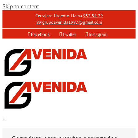
Skip to content
Cerrajero Urgente. Llama
952 54 29
99
|
grupoavenida1997@gmail.com
Facebook
Twitter
Instagram