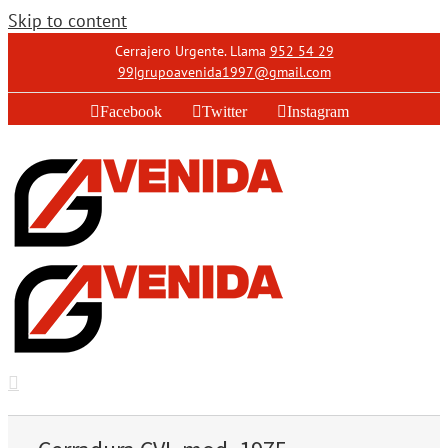
Skip to content
Cerrajero Urgente. Llama
952 54 29
99
|
grupoavenida1997@gmail.com
Facebook
Twitter
Instagram