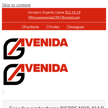
Skip to content
Cerrajero Urgente. Llama
952 54 29
99
|
grupoavenida1997@gmail.com
Facebook
Twitter
Instagram