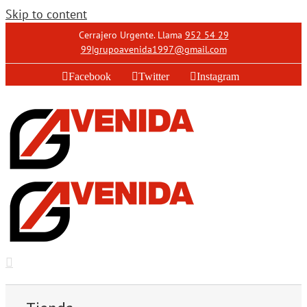
Skip to content
Cerrajero Urgente. Llama
952 54 29
99
|
grupoavenida1997@gmail.com
Facebook
Twitter
Instagram