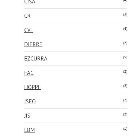
CISA
(3)
CR
(4)
CVL
(2)
DIERRE
(5)
EZCURRA
(2)
FAC
(2)
HOPPE
(2)
ISEO
(2)
JIS
(1)
LBM