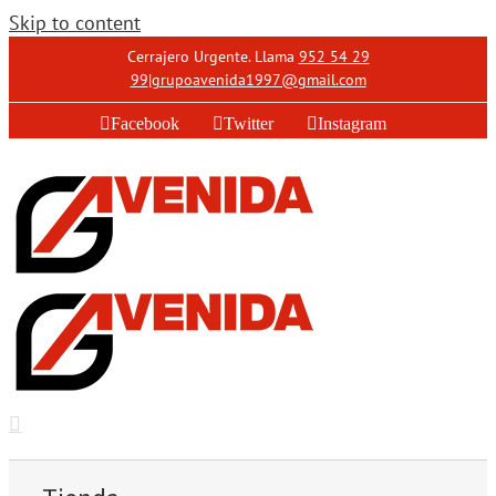
Skip to content
Cerrajero Urgente. Llama
952 54 29
99
|
grupoavenida1997@gmail.com
Facebook
Twitter
Instagram