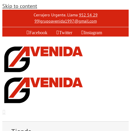
Skip to content
Cerrajero Urgente. Llama
952 54 29
99
|
grupoavenida1997@gmail.com
Facebook
Twitter
Instagram