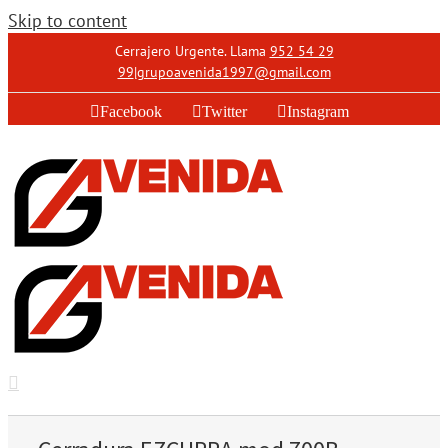
Skip to content
Cerrajero Urgente. Llama
952 54 29
99
|
grupoavenida1997@gmail.com
Facebook
Twitter
Instagram