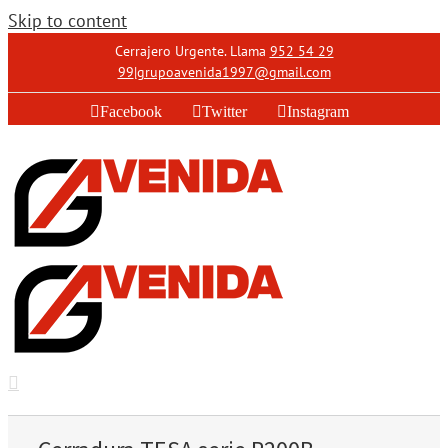
Skip to content
Cerrajero Urgente. Llama
952 54 29
99
|
grupoavenida1997@gmail.com
Facebook
Twitter
Instagram