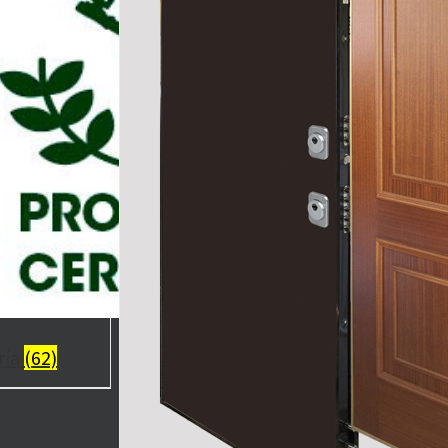
ría
(62)