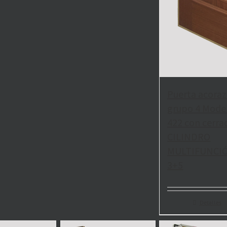
Puerta acora
grupo 4 Mode
422 con cerra
CILINDRO
MULTIFUNCI
3+5
Detalles