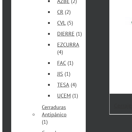
AZBE
(2)
CR
(2)
CVL
(5)
DIERRE
(1)
EZCURRA
(4)
FAC
(1)
JIS
(1)
TESA
(4)
UCEM
(1)
Cerraje
Cerraduras
Antipánico
(1)