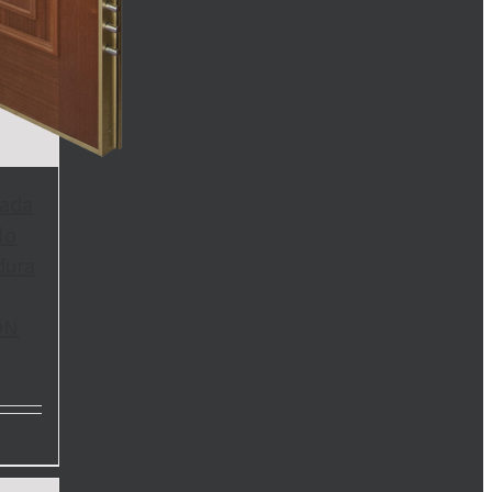
zada
lo
dura
ÓN