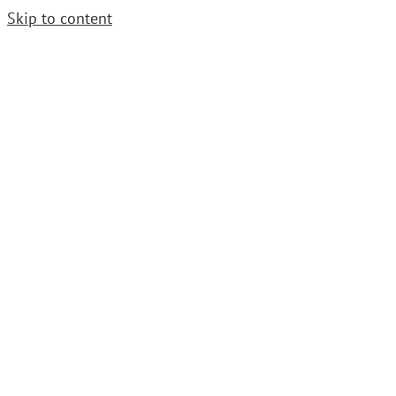
Skip to content
Cerrajero Urgente. Llama
952 54 29 99
|
grupoavenida1997@gmail