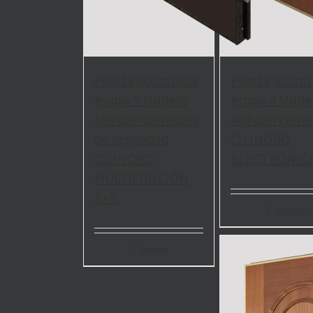
Puerta acorazada
Puerta acora
grupo 5 Modelo
grupo 4 Mode
500 con cerradura
460 con cerra
de seguridad
CILINDRO
CILINDRO
ELECTRÓNICA
MULTIFUNCIÓN
3+5.
Detalles
Detalles