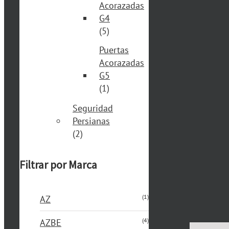
Acorazadas
G4
(5)
Puertas
Acorazadas
G5
(1)
Seguridad
Persianas
(2)
Filtrar por Marca
(1)
AZ
(4)
AZBE