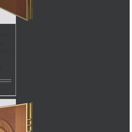
zada
lo
dura
.