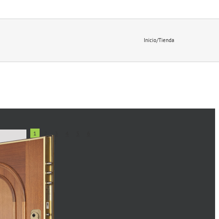
Inicio
/
Tienda
1
2
3
4
5
6
Siguiente