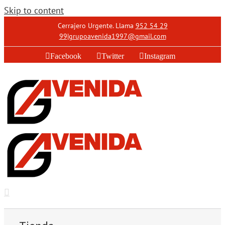
Skip to content
Cerrajero Urgente. Llama
952 54 29
99
|
grupoavenida1997@gmail.com
Facebook
Twitter
Instagram