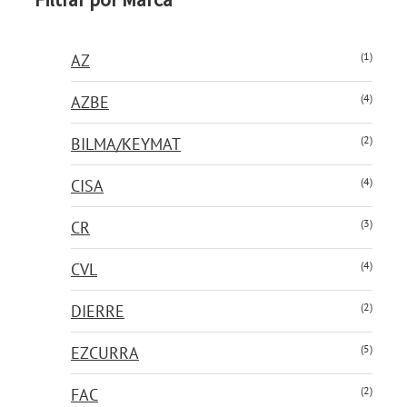
(1)
AZ
(4)
AZBE
(2)
BILMA/KEYMAT
(4)
CISA
(3)
CR
(4)
CVL
(2)
DIERRE
(5)
EZCURRA
(2)
FAC