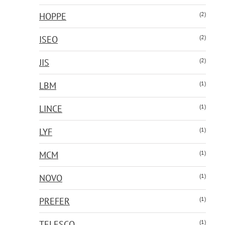
(2)
HOPPE
(2)
ISEO
(2)
JIS
(1)
LBM
(1)
LINCE
(1)
LYF
(1)
MCM
(1)
NOVO
(1)
PREFER
(1)
TELESCO