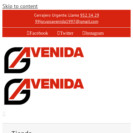
Skip to content
Cerrajero Urgente. Llama
952 54 29
99
|
grupoavenida1997@gmail.com
Facebook
Twitter
Instagram