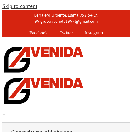
Skip to content
Cerrajero Urgente. Llama
952 54 29
99
|
grupoavenida1997@gmail.com
Facebook
Twitter
Instagram