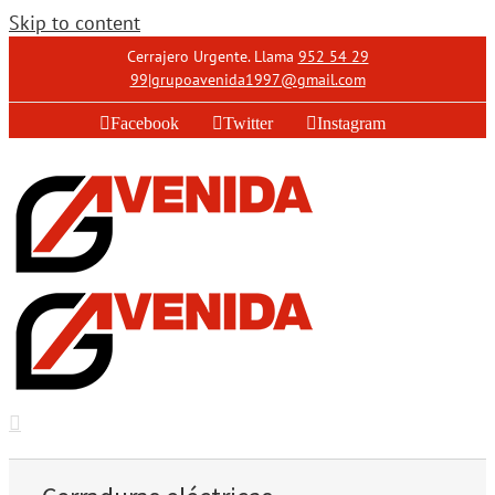
Skip to content
Cerrajero Urgente. Llama
952 54 29
99
|
grupoavenida1997@gmail.com
Facebook
Twitter
Instagram