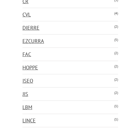
CR
(4)
CVL
(2)
DIERRE
(5)
EZCURRA
(2)
FAC
(2)
HOPPE
(2)
ISEO
(2)
JIS
(1)
LBM
(1)
LINCE