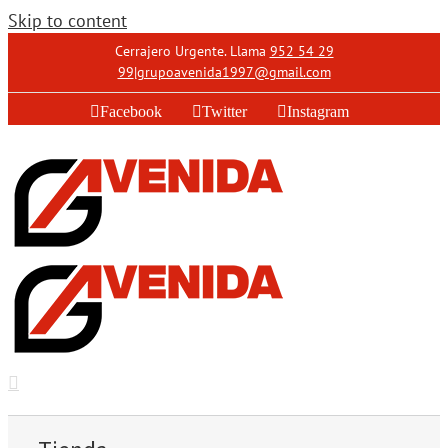
Skip to content
Cerrajero Urgente. Llama
952 54 29
99
|
grupoavenida1997@gmail.com
Facebook
Twitter
Instagram