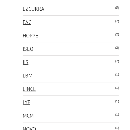
(5)
EZCURRA
(2)
FAC
(2)
HOPPE
(2)
ISEO
(2)
JIS
(1)
LBM
(1)
LINCE
(1)
LYF
(1)
MCM
(1)
NOVO