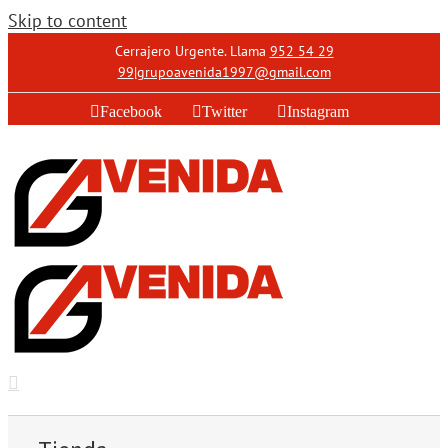
Skip to content
Cerrajero Urgente. Llama
952 54 29
99
|
grupoavenida1997@gmail.com
Facebook
Twitter
Instagram