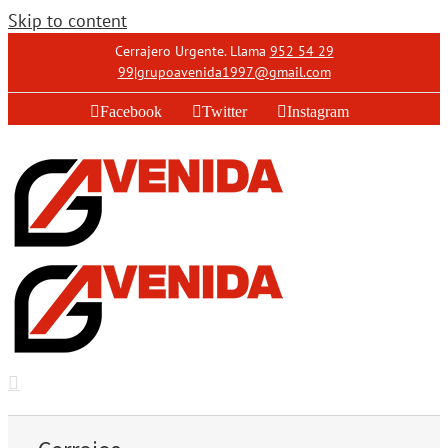
Skip to content
Cerrajero Urgente. Llama
952 54 29
99
|
grupoavenida1997@gmail.com
Facebook
Twitter
Instagram