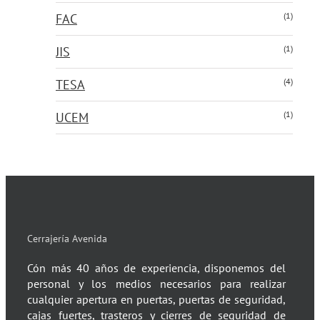
(1)
FAC
(1)
JIS
(4)
TESA
(1)
UCEM
Cerrajería Avenida
Cón más 40 años de experiencia, disponemos del
personal y los medios necesarios para realizar
cualquier apertura en puertas, puertas de seguridad,
cajas fuertes, trasteros y cierres de seguridad de