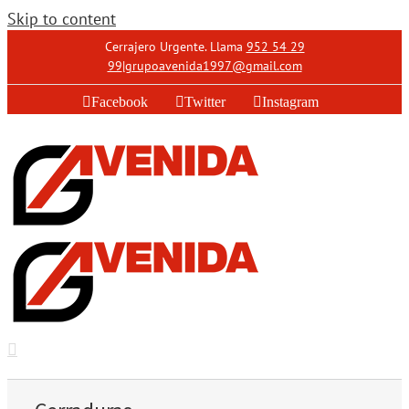
Skip to content
Cerrajero Urgente. Llama
952 54 29
99
|
grupoavenida1997@gmail.com
Facebook
Twitter
Instagram