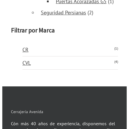
Puertas Acorazadas G5
(1)
Seguridad Persianas
(2)
Filtrar por Marca
(1)
CR
(4)
CVL
Cerrajería Avenida
Cón más 40 años de experiencia, disponemos del