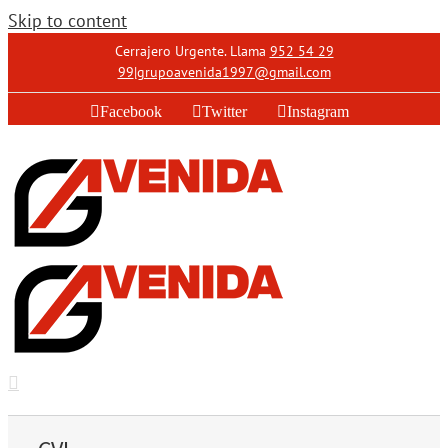
Skip to content
Cerrajero Urgente. Llama
952 54 29
99
|
grupoavenida1997@gmail.com
Facebook
Twitter
Instagram