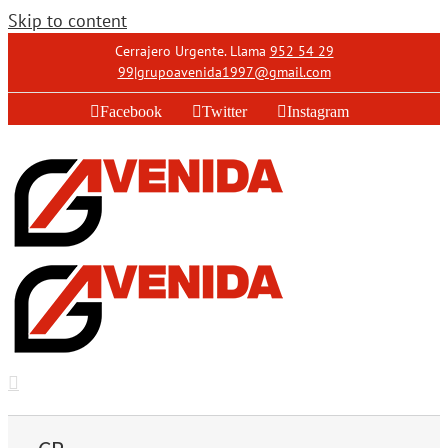
Skip to content
Cerrajero Urgente. Llama
952 54 29
99
|
grupoavenida1997@gmail.com
Facebook
Twitter
Instagram