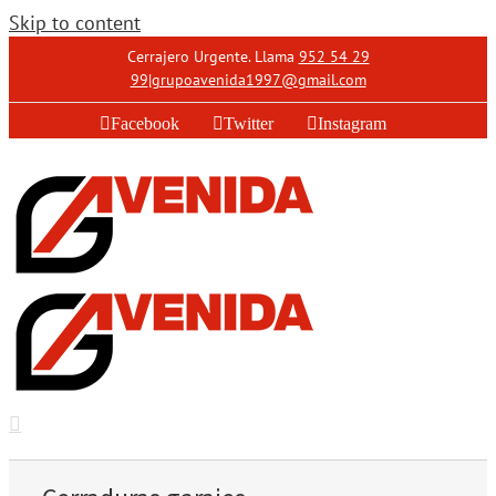
Skip to content
Cerrajero Urgente. Llama
952 54 29
99
|
grupoavenida1997@gmail.com
Facebook
Twitter
Instagram