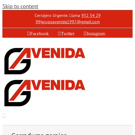
Skip to content
Cerrajero Urgente. Llama
952 54 29
99
|
grupoavenida1997@gmail.com
Facebook
Twitter
Instagram