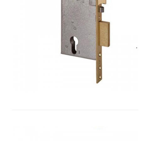
Cerraduras electricas CISA CIS1A
CIS1A731