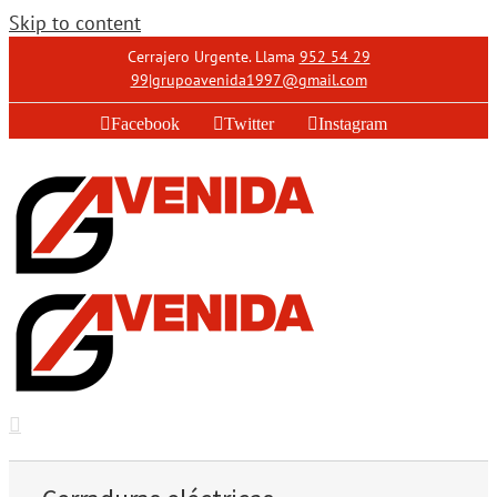
Skip to content
Cerrajero Urgente. Llama
952 54 29
99
|
grupoavenida1997@gmail.com
Facebook
Twitter
Instagram