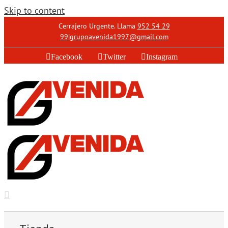
Skip to content
Cerrajero Urgente. Llama
952 54 29
99
|
grupoavenida1997@gmail.com
Facebook
Twitter
Instagram