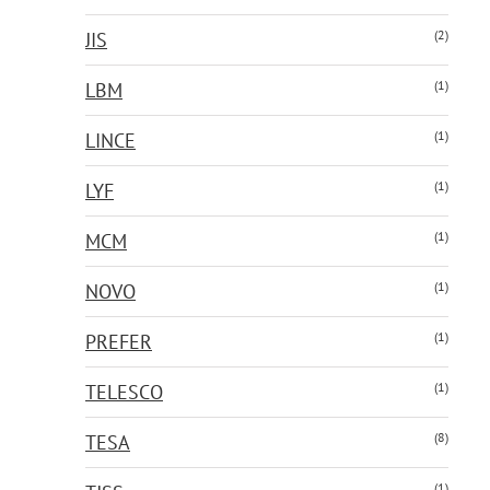
(2)
JIS
(1)
LBM
(1)
LINCE
(1)
LYF
(1)
MCM
(1)
NOVO
(1)
PREFER
(1)
TELESCO
(8)
TESA
(1)