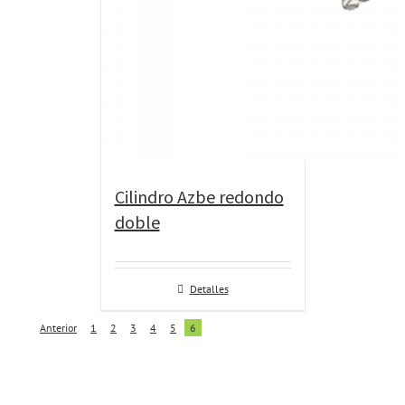
Cilindro Azbe redondo
doble
Detalles
Anterior
1
2
3
4
5
6