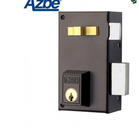
Cerradura de sobreponer, golpe y ll
de serreta. Con tirador. Indicar man
izda)
Detalles