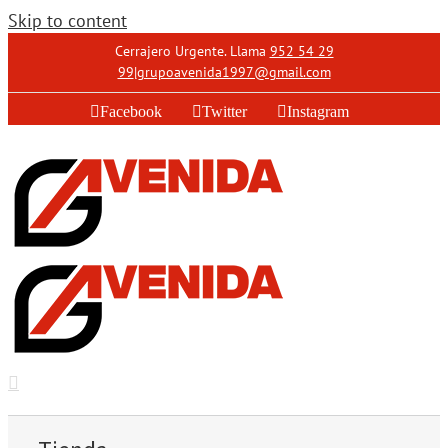
Skip to content
Cerrajero Urgente. Llama
952 54 29
99
|
grupoavenida1997@gmail.com
Facebook
Twitter
Instagram