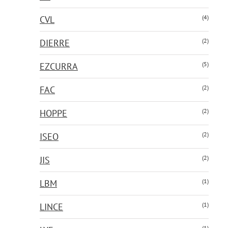
(4)
CVL
(2)
DIERRE
(5)
EZCURRA
(2)
FAC
(2)
HOPPE
(2)
ISEO
(2)
JIS
(1)
LBM
(1)
LINCE
(1)