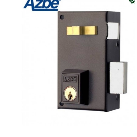
Cerradura de sobreponer, golpe y ll
de serreta. Con tirador. Indicar man
izda)
Detalles