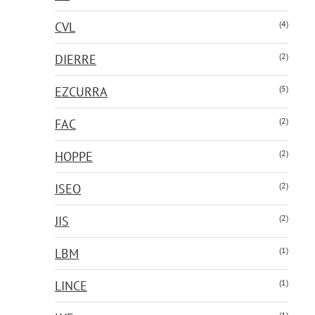
(4)
CVL
(2)
DIERRE
(5)
EZCURRA
(2)
FAC
(2)
HOPPE
(2)
ISEO
(2)
JIS
(1)
LBM
(1)
LINCE
(1)