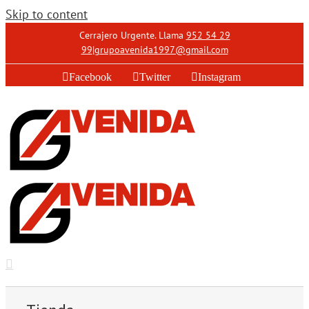
Skip to content
Cerrajero Urgente. Llama
952 54 29
99
|
grupoavenida1997@gmail.com
Facebook
Twitter
Instagram