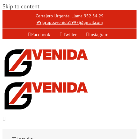
Skip to content
Cerrajero Urgente. Llama
952 54 29
99
|
grupoavenida1997@gmail.com
Facebook
Twitter
Instagram