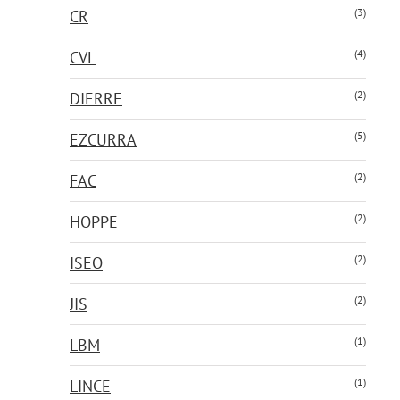
(3)
CR
(4)
CVL
(2)
DIERRE
(5)
EZCURRA
(2)
FAC
(2)
HOPPE
(2)
ISEO
(2)
JIS
(1)
LBM
(1)
LINCE