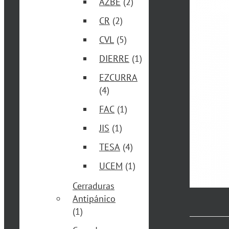
AZBE
(2)
CR
(2)
CVL
(5)
DIERRE
(1)
EZCURRA
(4)
FAC
(1)
JIS
(1)
TESA
(4)
UCEM
(1)
Cerraduras
Antipánico
(1)