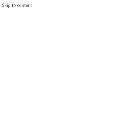
Skip to content
Cerrajero Urgente. Llama
952 54 29 99
|
grupoavenida1997@gmail