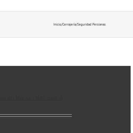
Inicio
/
Cerrajería
/
Seguridad Persianas
anas BILMA/KEYMAT Bilb-4