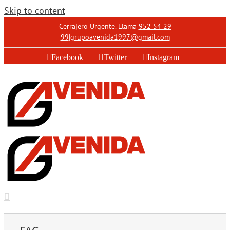
Skip to content
Cerrajero Urgente. Llama
952 54 29
99
|
grupoavenida1997@gmail.com
Facebook
Twitter
Instagram