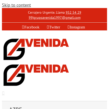
Skip to content
Cerrajero Urgente. Llama
952 54 29
99
|
grupoavenida1997@gmail.com
Facebook
Twitter
Instagram