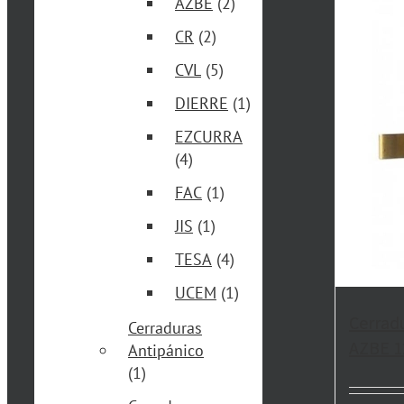
AZBE
(2)
CR
(2)
CVL
(5)
DIERRE
(1)
EZCURRA
(4)
FAC
(1)
JIS
(1)
TESA
(4)
UCEM
(1)
Cerrad
Cerraduras
AZBE 1
Antipánico
(1)