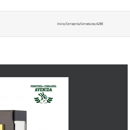
Inicio
/
Cerrajería
/
Cerraduras
/
AZBE