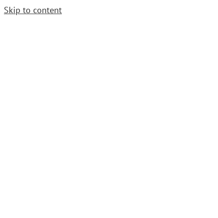
Skip to content
Cerrajero Urgente. Llama
952 54 29 99
|
grupoavenida1997@gmail