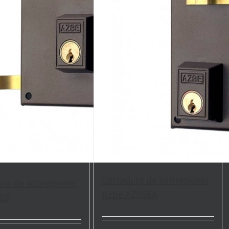
Cerradura de sobreponer
ura de sobreponer
Azbe AZ056A
25