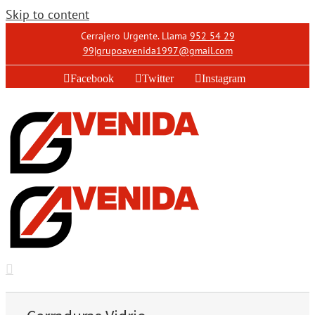
Skip to content
Cerrajero Urgente. Llama
952 54 29
99
|
grupoavenida1997@gmail.com
Facebook
Twitter
Instagram