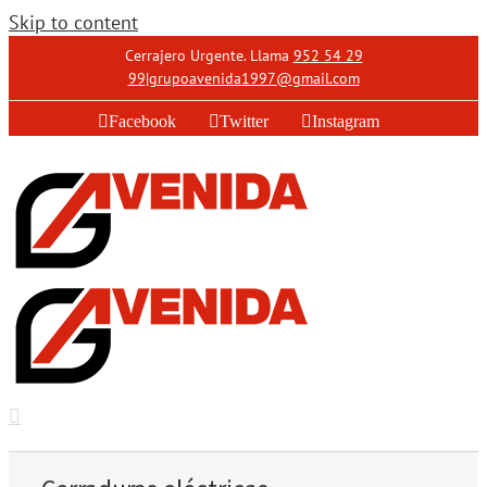
Skip to content
Cerrajero Urgente. Llama
952 54 29
99
|
grupoavenida1997@gmail.com
Facebook
Twitter
Instagram