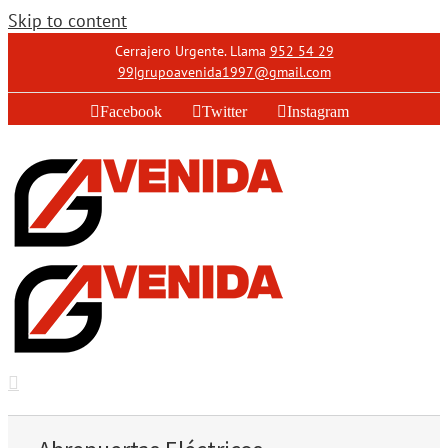
Skip to content
Cerrajero Urgente. Llama
952 54 29
99
|
grupoavenida1997@gmail.com
Facebook
Twitter
Instagram